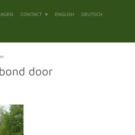
RAGEN
CONTACT
ENGLISH
DEUTSCH
en
ebond door