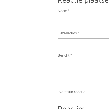
n
e
Naam *
E-mailadres *
Bericht *
Verstuur reactie
Reacties