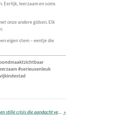
n. Eerlijk, leerzaam en soms
et onze andere gidsen. Elk
r.
en eigen stem – eentje die
ebondmaaktzichtbaar
leerzaam #serieusenleuk
ijkindestad
"Vergrijzing en dakloosheid: een stille crisis die aandacht verdient"
»