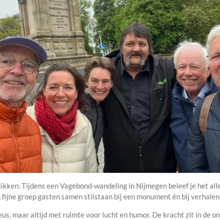
slikken. Tijdens een Vagebond-wandeling in Nijmegen beleef je het alle
 fijne groep gasten samen stilstaan bij een monument én bij verhalen
s, maar altijd met ruimte voor lucht en humor. De kracht zit in de o