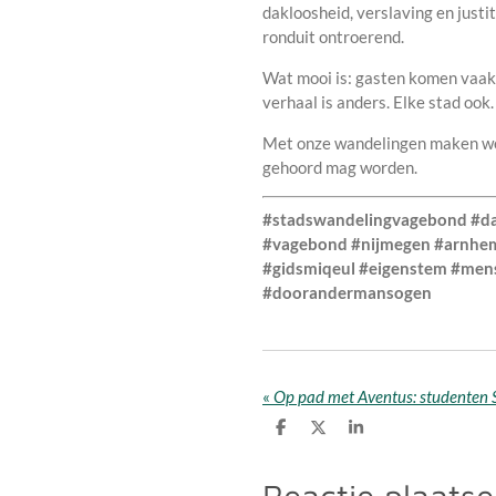
dakloosheid, verslaving en justi
ronduit ontroerend.
Wat mooi is: gasten komen vaak 
verhaal is anders. Elke stad ook
Met onze wandelingen maken we z
gehoord mag worden.
#stadswandelingvagebond #da
#vagebond #nijmegen #arnhem #
#gidsmiqeul #eigenstem #men
#doorandermansogen
«
D
D
S
e
e
h
l
e
a
e
l
r
Reactie plaats