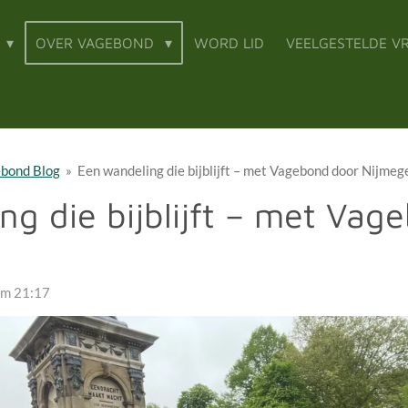
N
OVER VAGEBOND
WORD LID
VEELGESTELDE V
bond Blog
»
Een wandeling die bijblijft – met Vagebond door Nijmeg
ng die bijblijft – met Vag
om 21:17