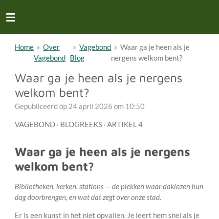
Ga
direct
naar
de
Home
»
Over
»
Vagebond
»
Waar ga je heen als je
hoofdinhoud
Vagebond
Blog
nergens welkom bent?
Waar ga je heen als je nergens
welkom bent?
Gepubliceerd op 24 april 2026 om 10:50
VAGEBOND · BLOGREEKS · ARTIKEL 4
Waar ga je heen als je nergens
welkom bent?
Bibliotheken, kerken, stations — de plekken waar daklozen hun
dag doorbrengen, en wat dat zegt over onze stad.
Er is een kunst in het niet opvallen. Je leert hem snel als je