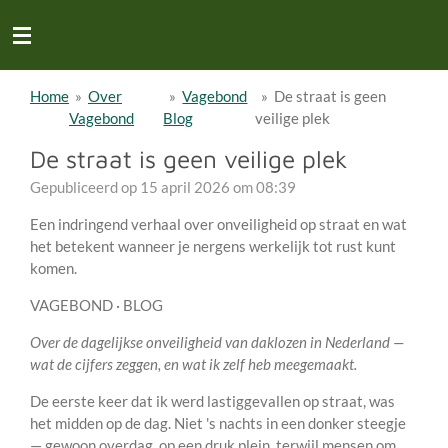
Ga
direct
naar
de
Home
»
Over
»
Vagebond
»
De straat is geen
hoofdinhoud
Vagebond
Blog
veilige plek
De straat is geen veilige plek
Gepubliceerd op 15 april 2026 om 08:39
Een indringend verhaal over onveiligheid op straat en wat
het betekent wanneer je nergens werkelijk tot rust kunt
komen.
VAGEBOND · BLOG
Over de dagelijkse onveiligheid van daklozen in Nederland —
wat de cijfers zeggen, en wat ik zelf heb meegemaakt.
De eerste keer dat ik werd lastiggevallen op straat, was
het midden op de dag. Niet 's nachts in een donker steegje
— gewoon overdag, op een druk plein, terwijl mensen om