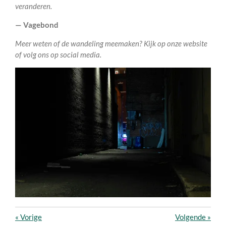
veranderen.
— Vagebond
Meer weten of de wandeling meemaken? Kijk op onze website
of volg ons op social media.
«
Vorige
Volgende
»